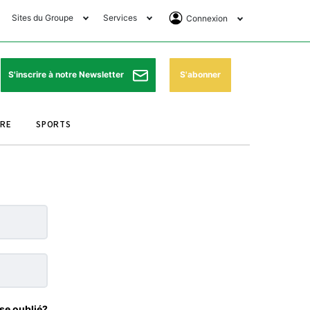
Sites du Groupe
Services
Connexion
lub Avantages
Horaires de prières
Se Connecter
e Matin Sports
Pharmacies de garde
Abonnement
S'abonner
S'inscrire à notre Newsletter
ssahraa
Météo
Archives ePaper
URE
SPORTS
e Matin Store
Programme TV
e Matin Annonces
Cinéma
es Imprimeries du
Horaires de train
atin
Bourse
orocco Today Forum
ookclub
se oublié?