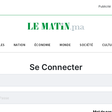
Publicité
C
L
A
LES
NATION
ÉCONOMIE
MONDE
SOCIÉTÉ
CULT
L
L
Se Connecter
L
M
M
B
Mot de pas