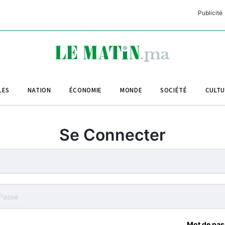
Publicité
C
L
A
LES
NATION
ÉCONOMIE
MONDE
SOCIÉTÉ
CULT
L
L
Se Connecter
L
M
M
B
Mot de pas