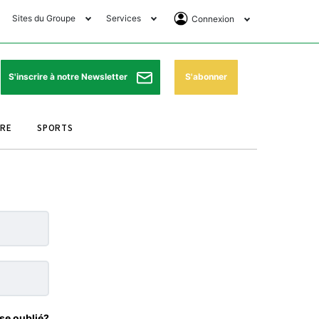
Sites du Groupe
Services
Connexion
lub Avantages
Horaires de prières
Se Connecter
e Matin Sports
Pharmacies de garde
Abonnement
S'abonner
S'inscrire à notre Newsletter
ssahraa
Météo
Archives ePaper
URE
SPORTS
e Matin Store
Programme TV
e Matin Annonces
Cinéma
es Imprimeries du
Horaires de train
atin
Bourse
orocco Today Forum
ookclub
se oublié?