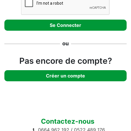
ou
Pas encore de compte?
Créer un compte
Contactez-nous
0664 962 192
/
0522 489 176