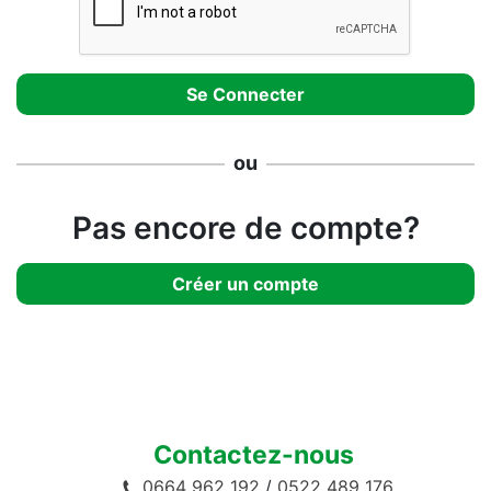
ou
Pas encore de compte?
Créer un compte
Contactez-nous
0664 962 192
/
0522 489 176