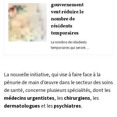
gouvernement
veut réduire le
nombre de
résidents
temporaires
Le nombre de résidents
temporaires qui seront
admis au Canada baissera
de 673.650 en 2025 à
385.000 en 2026 puis à
370.000 pour les deux
La nouvelle initiative, qui vise à faire face à la
années suivantes, a
annoncé mardi le
pénurie de main d'œuvre dans le secteur des soins
gouvernement dans son
de santé, concerne plusieurs spécialités, dont les
budget.
médecins urgentistes
, les
chirurgiens
, les
dermatologues
et les
psychiatres
.