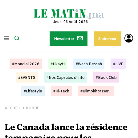
Jeudi 06 Août 2026
Newsletter
S'abonner
#Mondial 2026
#Hkayti
#Wach Bessah
#LIVE
#EVENTS
#Nos Capsules d'Info
#Book Club
#Lifestyle
#Hi-tech
#Bilmokhtassar...
ACCUEIL
MONDE
Le Canada lance la résidence