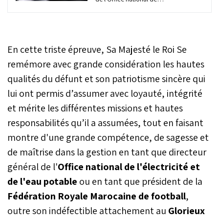
l'électricité et de l'eau
potable (ONEE), Ali Fassi
Fihri est décédé,
dimanche, à l'âge de 71
En cette triste épreuve, Sa Majesté le Roi Se
ans à la suite d’une longue
maladie, apprend-on
remémore avec grande considération les hautes
auprès de sa famille.
qualités du défunt et son patriotisme sincère qui
lui ont permis d’assumer avec loyauté, intégrité
et mérite les différentes missions et hautes
responsabilités qu’il a assumées, tout en faisant
montre d'une grande compétence, de sagesse et
de maîtrise dans la gestion en tant que directeur
général de l'
Office national de l'électricité et
de l'eau potable
ou en tant que président de la
Fédération Royale Marocaine de football
,
outre son indéfectible attachement au
Glorieux