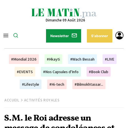
Dimanche 09 Août 2026
Newsletter
S'abonner
#Mondial 2026
#Hkayti
#Wach Bessah
#LIVE
#EVENTS
#Nos Capsules d'Info
#Book Club
#Lifestyle
#Hi-tech
#Bilmokhtassar...
ACCUEIL
ACTIVITÉS ROYALES
S.M. le Roi adresse un