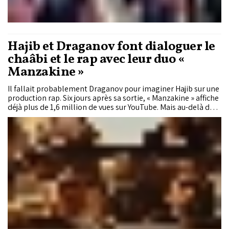
Hajib et Draganov font dialoguer le
chaâbi et le rap avec leur duo «
Manzakine »
Il fallait probablement Draganov pour imaginer Hajib sur une
production rap. Six jours après sa sortie, « Manzakine » affiche
déjà plus de 1,6 million de vues sur YouTube. Mais au-delà des
chiffres, c'est surtout l'identité du duo qui intrigue. Face au
rappeur, producteur et compositeur originaire d'Oujda,
habitué depuis ses débuts à brouiller les frontières musicales,
se dresse Hajib, figure incontournable du chaâbi marocain et
de l'aïta. Une rencontre entre deux univers musicaux qui
illustre le nouveau visage de la chanson marocaine.