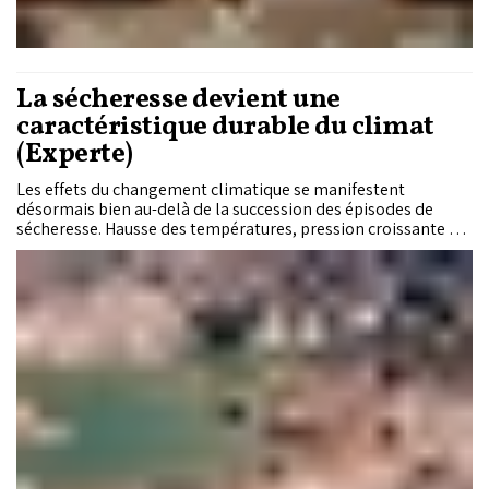
La sécheresse devient une
caractéristique durable du climat
(Experte)
Les effets du changement climatique se manifestent
désormais bien au-delà de la succession des épisodes de
sécheresse. Hausse des températures, pression croissante sur
les ressources hydriques, fragilisation des écosystèmes et
multiplication des tensions autour des usages de l'eau
dessinent une nouvelle réalité à laquelle le Maroc doit
s'adapter. Cet entretien s'inscrit dans une série de trois
échanges consacrés aux principaux défis climatiques auxquels
le Royaume est confronté. Après un premier volet dédié aux
incendies de forêt, cette deuxième partie explore les enjeux
liés à l'eau. Dalila Loudyi, professeure à l'Université Hassan II
de Casablanca et spécialiste du changement climatique et de
la gestion des catastrophes naturelles, revient sur les
transformations en cours, leurs conséquences et les
réponses qu'elles appellent. Les ressources en eau sont
aujourd'hui au premier rang des défis posés par le