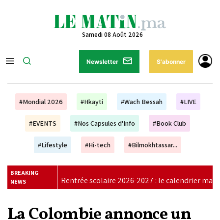
Samedi 08 Août 2026
Newsletter
S'abonner
#Mondial 2026
#Hkayti
#Wach Bessah
#LIVE
#EVENTS
#Nos Capsules d'Info
#Book Club
#Lifestyle
#Hi-tech
#Bilmokhtassar...
BREAKING
Rentrée scolaire 2026-2027 : le calendrier maintenu, aucun repo
NEWS
La Colombie annonce un