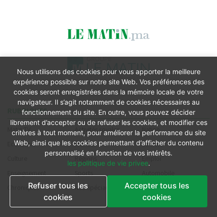
Nous utilisons des cookies pour vous apporter la meilleure
expérience possible sur notre site Web. Vos préférences des
cookies seront enregistrées dans la mémoire locale de votre
navigateur. Il s’agit notamment de cookies nécessaires au
RUBRIQUES
fonctionnement du site. En outre, vous pouvez décider
librement d’accepter ou de refuser les cookies, et modifier ces
Matin TV
Activités royales
Nation
critères à tout moment, pour améliorer la performance du site
Web, ainsi que les cookies permettant d’afficher du contenu
Economie
Monde
Société
personnalisé en fonction de vos intérêts.
Culture
Régions
Emploi
les politique de vie privee
.
Enseignement
Sports
Automobile
Refuser tous les
Accepter tous les
Chroniques
Nos Spéciaux
Podcast
cookies
cookies