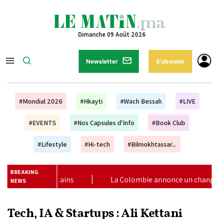
Dimanche 09 Août 2026
Newsletter
S'abonner
#Mondial 2026
#Hkayti
#Wach Bessah
#LIVE
#EVENTS
#Nos Capsules d'Info
#Book Club
#Lifestyle
#Hi-tech
#Bilmokhtassar...
BREAKING
olombie annonce un changement de sa position et reconnaît la so
NEWS
Tech, IA & Startups : Ali Kettani