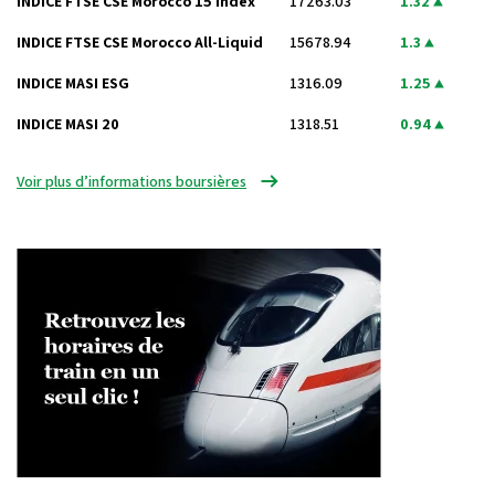
INDICE FTSE CSE Morocco 15 Index
17263.03
1.32
INDICE FTSE CSE Morocco All-Liquid
15678.94
1.3
INDICE MASI ESG
1316.09
1.25
INDICE MASI 20
1318.51
0.94
Voir plus d’informations boursières