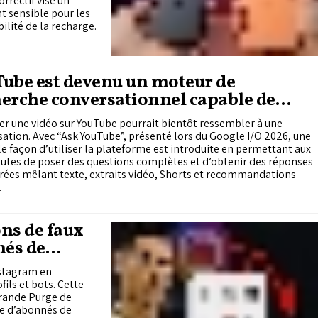
orrectif vise un
t sensible pour les
ilité de la recharge.
ube est devenu un moteur de
erche conversationnel capable de
ondre comme ChatGPT
r une vidéo sur YouTube pourrait bientôt ressembler à une
ation. Avec “Ask YouTube”, présenté lors du Google I/O 2026, une
e façon d’utiliser la plateforme est introduite en permettant aux
utes de poser des questions complètes et d’obtenir des réponses
rées mêlant texte, extraits vidéo, Shorts et recommandations
.
ns de faux
nés de
nstagram en
ils et bots. Cette
Grande Purge de
re d’abonnés de