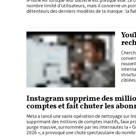
iPhone Air lorsque leur batterie est presque vide. Le c
nombre limité d’utilisateurs, mais il concerne un poin
détenteurs des derniers modèles de la marque : la fiab
YouT
rech
rép
Cherche
convers
nouvell
interna
structu
ciblées
Instagram supprime des millio
comptes et fait chuter les abon
Ronaldo, Kylie Jenner et Messi
Meta a lancé une vaste opération de nettoyage sur I
supprimant des millions de comptes inactifs, faux prof
purge massive, surnommée par les internautes la « 
2026 », a provoqué une chute spectaculaire du nomb