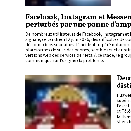
Facebook, Instagram et Messe
perturbés par une panne d’amp
vendredi
De nombreux utilisateurs de Facebook, Instagram et
signalé, ce vendredi 12 juin 2026, des difficultés de c
déconnexions soudaines. L’incident, repéré notamme
plateformes de suivi des pannes, semble toucher pri
versions web des services de Meta. À ce stade, le gro
communiqué sur l’origine du problème.
Deux
dist
Com
Huawei 
Supérie
l’excel
et Télé
la Huaw
Shenzh