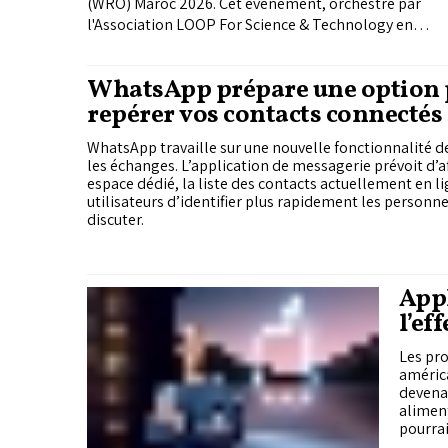
(WRO) Maroc 2026. Cet événement, orchestré par
l'Association LOOP For Science & Technology en
partenariat avec le Ministère de l'Éducation
Nationale, a rassemblé environ 120 équipes de
WhatsApp prépare une option
jeunes talents âgés de 6 à 22 ans. Ensemble, ils
repérer vos contacts connectés
ont relevé le défi du thème mondial de cette
année : "Robots Meet Culture".
d’œil
WhatsApp travaille sur une nouvelle fonctionnalité de
les échanges. L’application de messagerie prévoit d’af
espace dédié, la liste des contacts actuellement en l
utilisateurs d’identifier plus rapidement les personn
discuter.
Appl
l’ef
Les pro
américa
devenai
aliment
pourrai