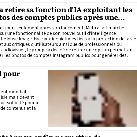
 retire sa fonction d'IA exploitant les
os des comptes publics après une
e de critiques
es jours seulement après son lancement, Meta a fait marche
 sur une fonctionnalité de son nouvel outil d'intelligence
ielle Muse Image. Face aux inquiétudes liées à la protection de la vie
et aux critiques d'utilisateurs ainsi que de professionnels du
 audiovisuel, le groupe a décidé de retirer une option permettant
ser les photos de comptes Instagram publics pour générer des
avec l'IA.
l pour
ement mondial
nisie mais devant
out sollicité pour les
 de contenus et la