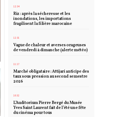
12:34
Riz : après la sécheresse et les
inondations, les importations
fragilisent la filière marocaine
12:31
Vague de chaleur et averses orageuses
de vendredi à dimanche (alerte météo)
11:17
Marché obligataire : Attijari anticipe des
taux sous pression au second semestre
2026
10:32
L’Auditorium Pierre Bergé du Musée
Yves Saint Laurent fait de l’été une fête
du cinéma pour tous