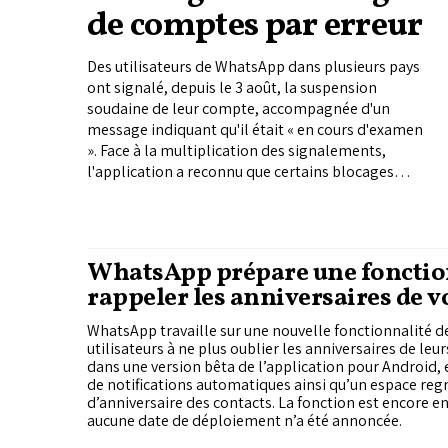
de comptes par erreur
Des utilisateurs de WhatsApp dans plusieurs pays
ont signalé, depuis le 3 août, la suspension
soudaine de leur compte, accompagnée d'un
message indiquant qu'il était « en cours d'examen
». Face à la multiplication des signalements,
l'application a reconnu que certains blocages
avaient été effectués par erreur et affirme avoir
commencé à réactiver les comptes concernés,
sans préciser le nombre de comptes ni les pays
touchés.
WhatsApp prépare une fonctio
rappeler les anniversaires de v
WhatsApp travaille sur une nouvelle fonctionnalité de
utilisateurs à ne plus oublier les anniversaires de le
dans une version bêta de l’application pour Android, e
de notifications automatiques ainsi qu’un espace reg
d’anniversaire des contacts. La fonction est encore 
aucune date de déploiement n’a été annoncée.