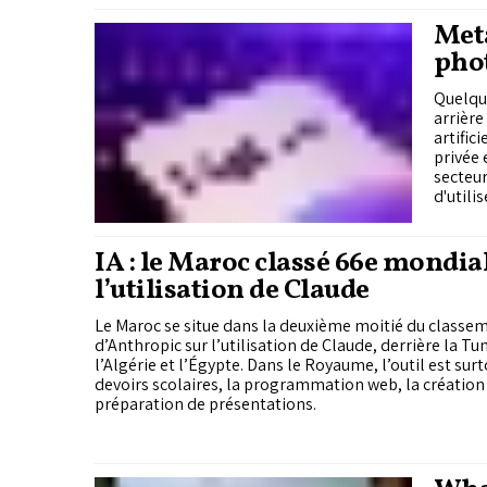
Meta
phot
vagu
Quelqu
arrière
artific
privée 
secteur
d'utili
images 
IA : le Maroc classé 66e mondia
l’utilisation de Claude
Le Maroc se situe dans la deuxième moitié du class
d’Anthropic sur l’utilisation de Claude, derrière la Tu
l’Algérie et l’Égypte. Dans le Royaume, l’outil est surt
devoirs scolaires, la programmation web, la création
préparation de présentations.