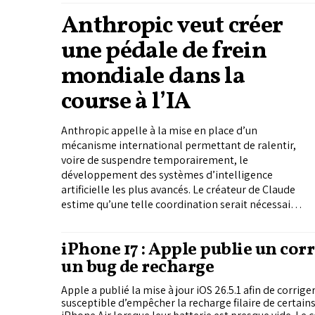
Anthropic veut créer
une pédale de frein
mondiale dans la
course à l’IA
Anthropic appelle à la mise en place d’un
mécanisme international permettant de ralentir,
voire de suspendre temporairement, le
développement des systèmes d’intelligence
artificielle les plus avancés. Le créateur de Claude
estime qu’une telle coordination serait nécessaire
pour éviter que la compétition entre géants
technologiques ne pousse les entreprises et les
iPhone 17 : Apple publie un corr
États à prendre des risques majeurs en matière de
un bug de recharge
sécurité.
Apple a publié la mise à jour iOS 26.5.1 afin de corri
susceptible d’empêcher la recharge filaire de certain