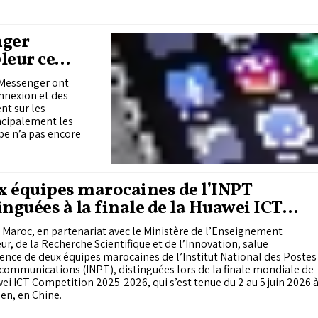
nger
leur ce
 Messenger ont
onnexion et des
nt sur les
ncipalement les
upe n’a pas encore
 équipes marocaines de l’INPT
inguées à la finale de la Huawei ICT
petition 2026
Maroc, en partenariat avec le Ministère de l’Enseignement
ur, de la Recherche Scientifique et de l’Innovation, salue
lence de deux équipes marocaines de l’Institut National des Postes
communications (INPT), distinguées lors de la finale mondiale de
ei ICT Competition 2025-2026, qui s’est tenue du 2 au 5 juin 2026 
en, en Chine.