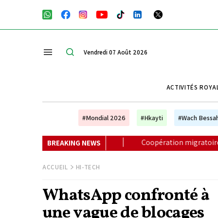
Vendredi 07 Août 2026
ACTIVITÉS ROYA
#Mondial 2026
#Hkayti
#Wach Bessa
anger
|
Coopération migratoire : Hautes Instructions Roy
BREAKING NEWS
ACCUEIL
HI-TECH
WhatsApp confronté à
une vague de blocages