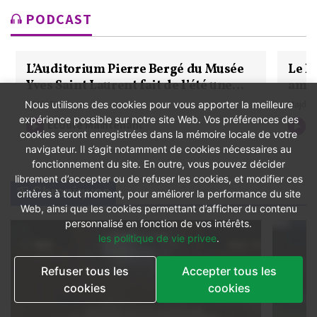
PODCAST
L’Auditorium Pierre Bergé du Musée
Le F
Yves Saint Laurent fait de l’été une
amic
fête du cinéma pour tous
Nous utilisons des cookies pour vous apporter la meilleure
LE MATIN
Majda F
expérience possible sur notre site Web. Vos préférences des
Écoute Maintenant
É
cookies seront enregistrées dans la mémoire locale de votre
navigateur. Il s’agit notamment de cookies nécessaires au
fonctionnement du site. En outre, vous pouvez décider
librement d’accepter ou de refuser les cookies, et modifier ces
Chroniques
critères à tout moment, pour améliorer la performance du site
Web, ainsi que les cookies permettant d’afficher du contenu
personnalisé en fonction de vos intérêts.
les politique de vie privee
.
Refuser tous les
Accepter tous les
cookies
cookies