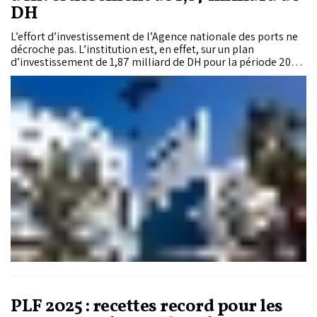
DH
L’effort d’investissement de l’Agence nationale des ports ne
décroche pas. L’institution est, en effet, sur un plan
d’investissement de 1,87 milliard de DH pour la période 2025-
2027. Cette enveloppe servira au financement de plusieurs
projets structurants, notamment le renforcement des digues
de protection pour sécuriser les zones côtières contre les
risques d’érosion et d’inondation, garantissant ainsi la
protection des installations portuaires et des communautés
riveraines. Ce programme d’investissement intervient dans
un contexte particulier marqué par le démarrage des études
devant permettre d’enclencher un nouveau
repositionnement de l’Agence à travers sa transformation en
société anonyme et la séparation de ses activités de
régulation et d’exploitation.
PLF 2025 : recettes record pour les