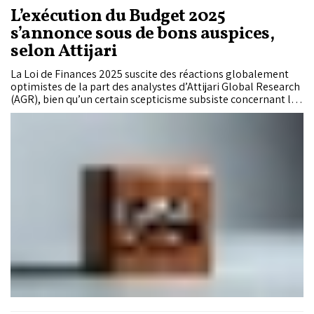
L’exécution du Budget 2025
s’annonce sous de bons auspices,
selon Attijari
La Loi de Finances 2025 suscite des réactions globalement
optimistes de la part des analystes d’Attijari Global Research
(AGR), bien qu’un certain scepticisme subsiste concernant les
hypothèses liées à la performance agricole. Ce budget, qui
marque une nouvelle étape dans la résilience des finances
publiques, s’appuie sur des recettes fiscales record et une
stratégie de financement ciblée pour soutenir la croissance et
l’emploi.