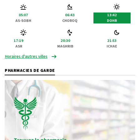
05:07
06:43
13:42
AS-SOBH
CHOROQ
DOHR
17:19
20:30
21:53
ASR
MAGHRIB
ICHAE
Horaires d'autres villes
PHARMACIES DE GARDE