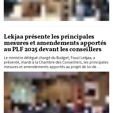
Lekjaa présente les principales
mesures et amendements apportés
au PLF 2025 devant les conseillers
Le ministre délégué chargé du Budget, Fouzi Lekjaa, a
présenté, mardi à la Chambre des Conseillers, les principales
mesures et amendements apportés au projet de loi de
finances (PLF) n°60.24 pour l'année budgétaire 2025. Ces
mesures portent principalement sur la réforme de l'impôt
sur le revenu (IR) et de la taxe sur la valeur ajoutée (TVA), ainsi
que sur plusieurs dispositions douanières, notamment les
droits de douane et la taxe intérieure sur la consommation, a
souligné M. Lekjaa lors de sa présentation devant la
Commission des finances, de la planification et du
développement économique.