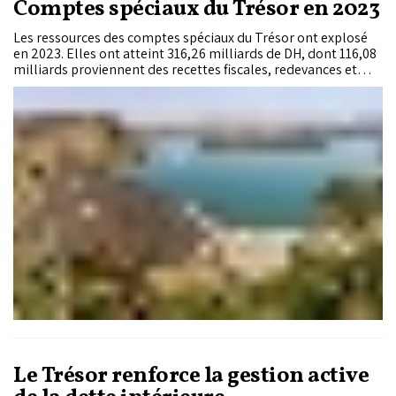
Comptes spéciaux du Trésor en 2023
Les ressources des comptes spéciaux du Trésor ont explosé
en 2023. Elles ont atteint 316,26 milliards de DH, dont 116,08
milliards proviennent des recettes fiscales, redevances et
autres produits affectés et 49,8 milliards au titre des
versements du Budget général de l’État. Le reste (150,35
milliards) est constitué essentiellement des reports du solde
dégagé par les comptes d’affectations spéciales à fin 2022.
En parallèle, les dépenses exécutées sur ces comptes
s’élèvent à 136,19 milliards de DH en 2023 contre 115,2
milliards en 2022 et 98,9 milliards en 2021. Avec 54,4
milliards de DH, le ministère de l’Économie et des finances
tient la corde des grosses dépenses exécutées sur les CAS,
soit 40% du montant total consommé, suivi des ministères
de l’Intérieur (47,7 milliards de DH) et de l’Agriculture (7,3
milliards). Les montants utilisés ont servi au financement de
projets dédiés au développement territorial (43,14 milliards
de DH), au développement humain et social (30,02 milliards)
et à la promotion économique et financière (13,12 milliards).
Le Trésor renforce la gestion active