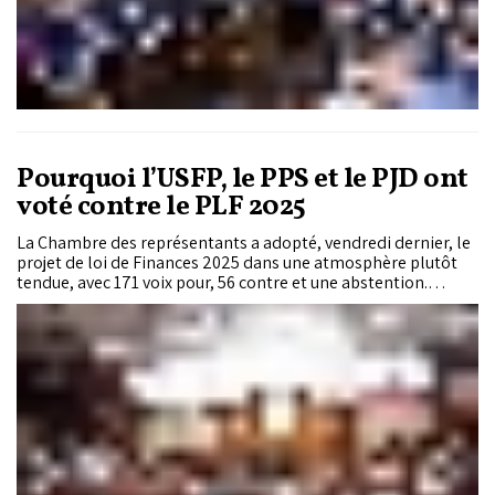
Pourquoi l’USFP, le PPS et le PJD ont
voté contre le PLF 2025
La Chambre des représentants a adopté, vendredi dernier, le
projet de loi de Finances 2025 dans une atmosphère plutôt
tendue, avec 171 voix pour, 56 contre et une abstention.
L’opposition, menée par l’USFP, le PJD et le PPS, a livré une
bataille acharnée, en Commissions comme en plénière,
contre un texte qui, selon elle, ne répond pas aux attentes
sociales des Marocains. Les trois formations politiques ont
détaillé leurs griefs lors d’une séance plénière houleuse,
pointant notamment le déséquilibre institutionnel, la
marginalisation de l’opposition et l’insuffisance des mesures
sociales. Au cœur de leurs critiques : l’incapacité du
gouvernement à répondre aux défis liés à la préservation du
pouvoir d’achat et à la promotion de l’emploi, dans un