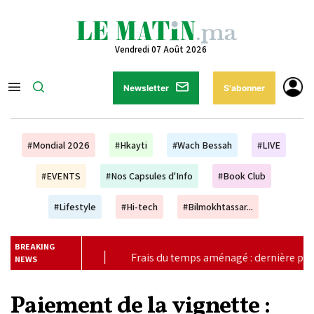
Vendredi 07 Août 2026
Newsletter
S'abonner
#Mondial 2026
#Hkayti
#Wach Bessah
#LIVE
#EVENTS
#Nos Capsules d'Info
#Book Club
#Lifestyle
#Hi-tech
#Bilmokhtassar...
BREAKING
aménagé : dernière planche de salut pour l’université publique, ou
NEWS
Paiement de la vignette :