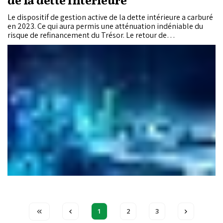
de la dette intérieure
Le dispositif de gestion active de la dette intérieure a carburé
en 2023. Ce qui aura permis une atténuation indéniable du
risque de refinancement du Trésor. Le retour de
l’engouement des investisseurs pour ce genre de produits en
2023 s’est traduit par la réalisation de 11 opérations dont 10
portant sur l’échange de bons de trésor et une seule
opération de rachat de ces obligations. Résultat des courses,
le montant global de rachat drainé s’est élevé à 74,3
milliards de dirhams. Ce volume représente 24,6% du
montant global offert sur le MAVT (opérations du marché
primaire et de la gestion active confondues) et 80,1% de
l’offre globale reçue sur les maturités à 5 ans et plus.
1
2
3