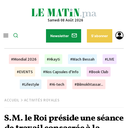
Samedi 08 Août 2026
Newsletter
S'abonner
#Mondial 2026
#Hkayti
#Wach Bessah
#LIVE
#EVENTS
#Nos Capsules d'Info
#Book Club
#Lifestyle
#Hi-tech
#Bilmokhtassar...
ACCUEIL
ACTIVITÉS ROYALES
S.M. le Roi préside une séance