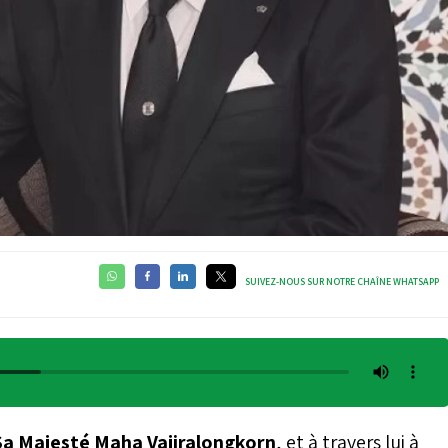
SUIVEZ-NOUS SUR NOTRE CHAÎNE WHATSAPP
Sa Majesté Maha Vajiralongkorn
, et à travers lui à