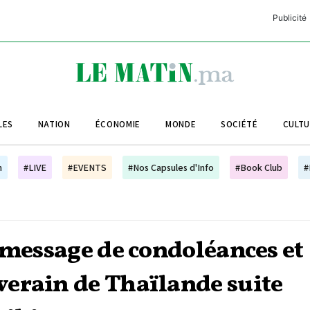
Publicité
C
L
A
LES
NATION
ÉCONOMIE
MONDE
SOCIÉTÉ
CULT
L
L
h
#LIVE
#EVENTS
#Nos Capsules d'Info
#Book Club
#
L
M
M
 message de condoléances et
B
erain de Thaïlande suite