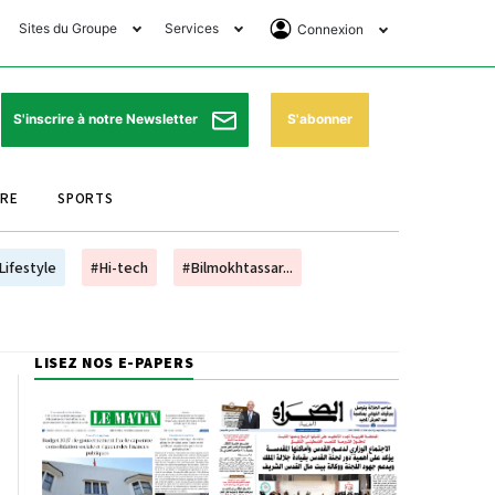
Sites du Groupe
Services
Connexion
lub Avantages
Horaires de prières
Se Connecter
e Matin Sports
Pharmacies de garde
Abonnement
S'abonner
S'inscrire à notre Newsletter
ssahraa
Météo
Archives ePaper
URE
SPORTS
e Matin Store
Programme TV
e Matin Annonces
Cinéma
Lifestyle
#Hi-tech
#Bilmokhtassar...
es Imprimeries du
Horaires de train
atin
Bourse
LISEZ NOS E-PAPERS
orocco Today Forum
ookclub