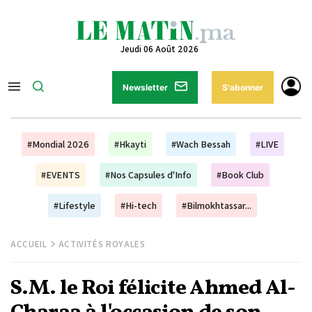
Jeudi 06 Août 2026
Newsletter
S'abonner
#Mondial 2026
#Hkayti
#Wach Bessah
#LIVE
#EVENTS
#Nos Capsules d'Info
#Book Club
#Lifestyle
#Hi-tech
#Bilmokhtassar...
ACCUEIL
ACTIVITÉS ROYALES
S.M. le Roi félicite Ahmed Al-