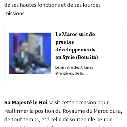
de ses hautes fonctions et de ses lourdes
missions.
Le Maroc suit de
près les
développements
en Syrie (Bourita)
Le ministre des Affaires
étrangères, de la
Coopération africaine et
des Marocains résidant à
l'étranger, Nasser Bourita,
a affirmé, lundi à Rabat,
Sa Majesté le Roi
saisit cette occasion pour
que "le Royaume du
Maroc suit de près les
réaffirmer la position du Royaume du Maroc qui a,
développements
de tout temps, été celle de soutenir le peuple
accélérés et importants en
Syrie" et souhaite la