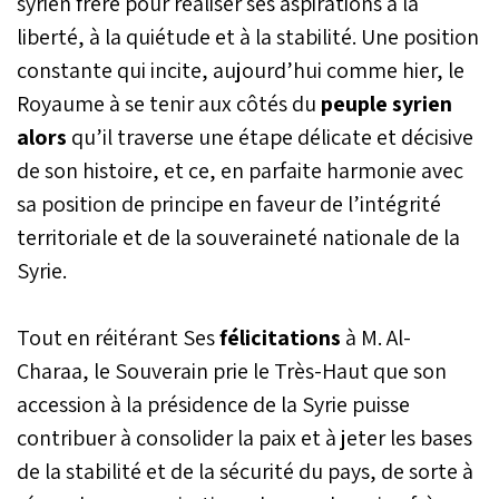
syrien frère pour réaliser ses aspirations à la
réalisation des aspirations
liberté, à la quiétude et à la stabilité. Une position
du peuple syrien en
constante qui incite, aujourd’hui comme hier, le
matière de stabilité et de
développement.
Royaume à se tenir aux côtés du
peuple syrien
alors
qu’il traverse une étape délicate et décisive
de son histoire, et ce, en parfaite harmonie avec
sa position de principe en faveur de l’intégrité
territoriale et de la souveraineté nationale de la
Syrie.
Tout en réitérant Ses
félicitations
à M. Al-
Charaa, le Souverain prie le Très-Haut que son
accession à la présidence de la Syrie puisse
contribuer à consolider la paix et à jeter les bases
de la stabilité et de la sécurité du pays, de sorte à