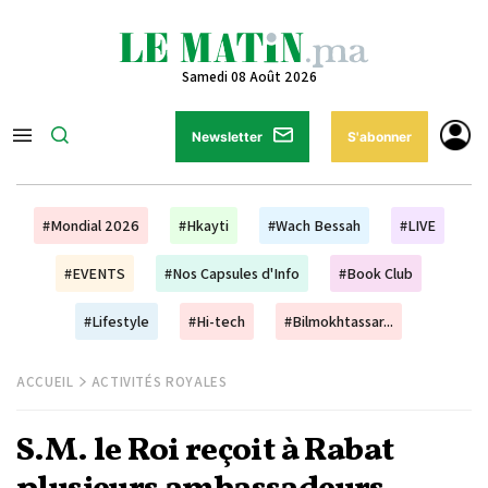
Samedi 08 Août 2026
Newsletter
S'abonner
#Mondial 2026
#Hkayti
#Wach Bessah
#LIVE
#EVENTS
#Nos Capsules d'Info
#Book Club
#Lifestyle
#Hi-tech
#Bilmokhtassar...
ACCUEIL
ACTIVITÉS ROYALES
S.M. le Roi reçoit à Rabat