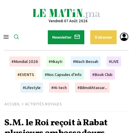
Vendredi 07 Août 2026
Newsletter
S'abonner
#Mondial 2026
#Hkayti
#Wach Bessah
#LIVE
#EVENTS
#Nos Capsules d'Info
#Book Club
#Lifestyle
#Hi-tech
#Bilmokhtassar...
ACCUEIL
ACTIVITÉS ROYALES
S.M. le Roi reçoit à Rabat