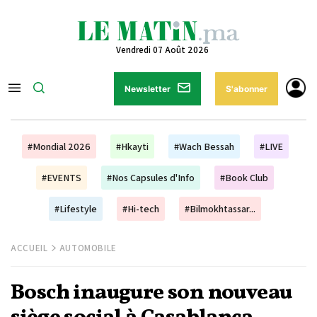
Vendredi 07 Août 2026
Newsletter
S'abonner
#Mondial 2026
#Hkayti
#Wach Bessah
#LIVE
#EVENTS
#Nos Capsules d'Info
#Book Club
#Lifestyle
#Hi-tech
#Bilmokhtassar...
ACCUEIL
AUTOMOBILE
Bosch inaugure son nouveau