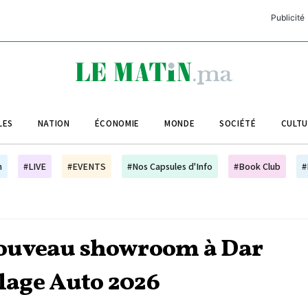
Publicité
C
L
A
LES
NATION
ÉCONOMIE
MONDE
SOCIÉTÉ
CULT
L
L
h
#LIVE
#EVENTS
#Nos Capsules d'Info
#Book Club
#
L
M
M
nouveau showroom à Dar
B
llage Auto 2026