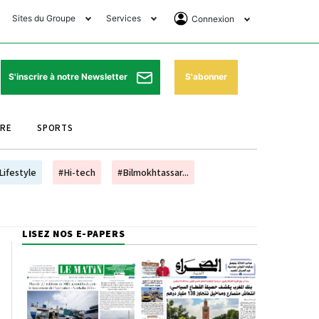
Sites du Groupe
Services
Connexion
lub Avantages
Horaires de prières
Se Connecter
e Matin Sports
Pharmacies de garde
Abonnement
S'abonner
S'inscrire à notre Newsletter
ssahraa
Météo
Archives ePaper
URE
SPORTS
e Matin Store
Programme TV
e Matin Annonces
Cinéma
Lifestyle
#Hi-tech
#Bilmokhtassar...
es Imprimeries du
Horaires de train
atin
Bourse
LISEZ NOS E-PAPERS
orocco Today Forum
ookclub