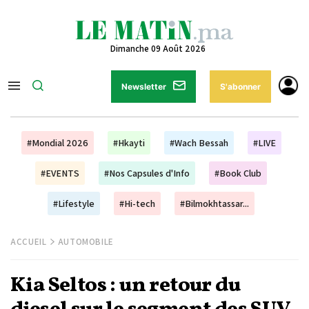
Dimanche 09 Août 2026
Newsletter
S'abonner
#Mondial 2026
#Hkayti
#Wach Bessah
#LIVE
#EVENTS
#Nos Capsules d'Info
#Book Club
#Lifestyle
#Hi-tech
#Bilmokhtassar...
ACCUEIL
AUTOMOBILE
Kia Seltos : un retour du