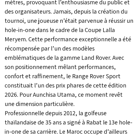
mètres, provoquant l’enthousiasme du public et
Jaguar. Avec 1.427 unités
écoulées, l’importateur
des organisateurs. Jamais, depuis la création du
consolide son
tournoi, une joueuse n’était parvenue à réussir un
positionnement de
hole-in-one dans le cadre de la Coupe Lalla
référence sur le segment
du luxe automobile au
Meryem. Cette performance exceptionnelle a été
Maroc.
récompensée par l’un des modèles
emblématiques de la gamme Land Rover. Avec
son positionnement mêlant performances,
confort et raffinement, le Range Rover Sport
constituait l’un des prix phares de cette édition
2026. Pour Aunchisa Utama, ce moment revêt
une dimension particulière.
Professionnelle depuis 2012, la golfeuse
thaïlandaise de 35 ans a signé à Rabat le 13e hole-
in-one de sa carrière. Le Maroc occupe d’ailleurs