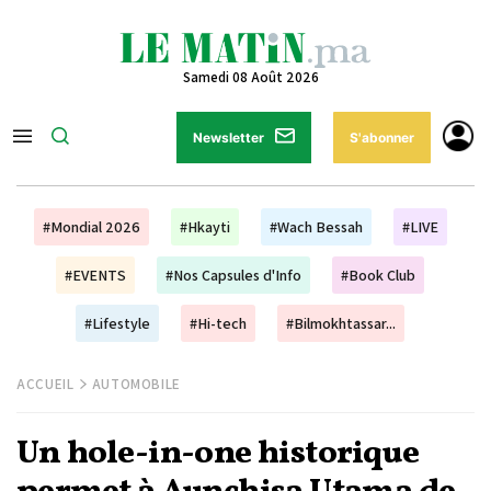
Samedi 08 Août 2026
Newsletter
S'abonner
#Mondial 2026
#Hkayti
#Wach Bessah
#LIVE
#EVENTS
#Nos Capsules d'Info
#Book Club
#Lifestyle
#Hi-tech
#Bilmokhtassar...
ACCUEIL
AUTOMOBILE
Un hole-in-one historique