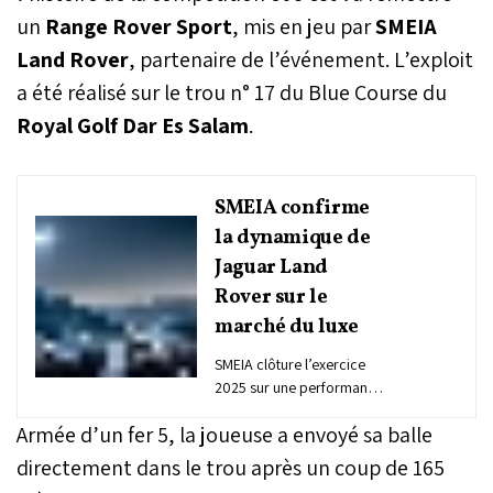
un
Range Rover Sport
, mis en jeu par
SMEIA
Land Rover
, partenaire de l’événement. L’exploit
a été réalisé sur le trou n° 17 du Blue Course du
Royal Golf Dar Es Salam
.
SMEIA confirme
la dynamique de
Jaguar Land
Rover sur le
marché du luxe
SMEIA clôture l’exercice
2025 sur une performance
commerciale solide,
Armée d’un fer 5, la joueuse a envoyé sa balle
portée par la forte
progression de Land
directement dans le trou après un coup de 165
Rover et le net rebond de