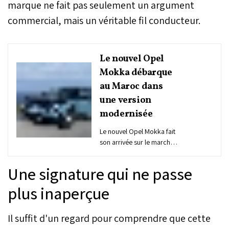
marque ne fait pas seulement un argument
commercial, mais un véritable fil conducteur.
Le nouvel Opel
Mokka débarque
au Maroc dans
une version
modernisée
Le nouvel Opel Mokka fait
son arrivée sur le marché
marocain avec un style
affiné, un cockpit repensé
Une signature qui ne passe
et une expérience
numérique inspirée du
plus inaperçue
smartphone. Disponible
exclusivement avec un
Il suffit d'un regard pour comprendre que cette
moteur 1.2 litre essence
de 130 ch, le SUV urbain