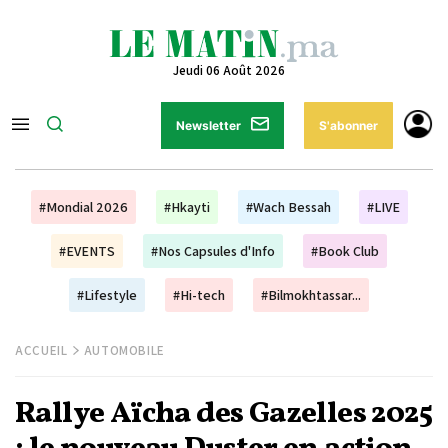
Jeudi 06 Août 2026
Newsletter
S'abonner
#Mondial 2026
#Hkayti
#Wach Bessah
#LIVE
#EVENTS
#Nos Capsules d'Info
#Book Club
#Lifestyle
#Hi-tech
#Bilmokhtassar...
ACCUEIL
AUTOMOBILE
Rallye Aïcha des Gazelles 2025