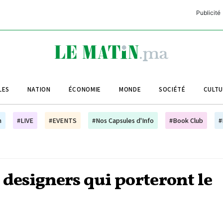
Publicité
C
L
A
LES
NATION
ÉCONOMIE
MONDE
SOCIÉTÉ
CULT
L
L
h
#LIVE
#EVENTS
#Nos Capsules d'Info
#Book Club
#
L
M
M
 designers qui porteront le
B