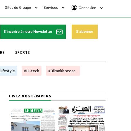
Sites du Groupe
Services
Connexion
lub Avantages
Horaires de prières
Se Connecter
e Matin Sports
Pharmacies de garde
Abonnement
S'abonner
S'inscrire à notre Newsletter
ssahraa
Météo
Archives ePaper
URE
SPORTS
e Matin Store
Programme TV
e Matin Annonces
Cinéma
Lifestyle
#Hi-tech
#Bilmokhtassar...
es Imprimeries du
Horaires de train
atin
Bourse
LISEZ NOS E-PAPERS
orocco Today Forum
ookclub