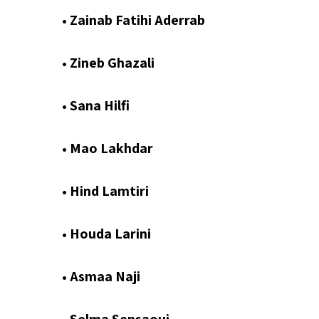
• Zainab Fatihi Aderrab
• Zineb Ghazali
• Sana Hilfi
• Mao Lakhdar
• Hind Lamtiri
• Houda Larini
• Asmaa Naji
• Selma Sensaoui