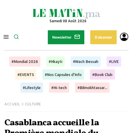
Samedi 08 Août 2026
Newsletter
S'abonner
#Mondial 2026
#Hkayti
#Wach Bessah
#LIVE
#EVENTS
#Nos Capsules d'Info
#Book Club
#Lifestyle
#Hi-tech
#Bilmokhtassar...
ACCUEIL
CULTURE
Casablanca accueille la