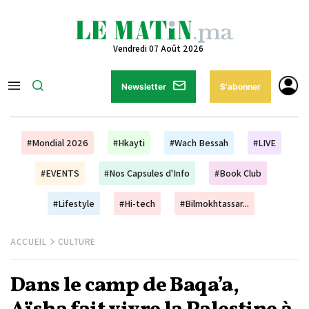
Vendredi 07 Août 2026
Newsletter
S'abonner
#Mondial 2026
#Hkayti
#Wach Bessah
#LIVE
#EVENTS
#Nos Capsules d'Info
#Book Club
#Lifestyle
#Hi-tech
#Bilmokhtassar...
ACCUEIL
CULTURE
Dans le camp de Baqa’a,