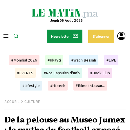
Jeudi 06 Août 2026
Newsletter
S'abonner
#Mondial 2026
#Hkayti
#Wach Bessah
#LIVE
#EVENTS
#Nos Capsules d'Info
#Book Club
#Lifestyle
#Hi-tech
#Bilmokhtassar...
ACCUEIL
CULTURE
De la pelouse au Museo Jumex