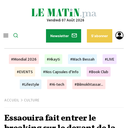
Vendredi 07 Août 2026
Newsletter
S'abonner
#Mondial 2026
#Hkayti
#Wach Bessah
#LIVE
#EVENTS
#Nos Capsules d'Info
#Book Club
#Lifestyle
#Hi-tech
#Bilmokhtassar...
ACCUEIL
CULTURE
Essaouira fait entrer le