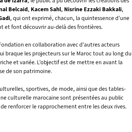
a de Izarra
, le public a pu découvrir les créations des
al Belcaid
,
Kacem Sahl
,
Nisrine Ezzaki Bakkali
,
 Gadi
, qui ont exprimé, chacun, la quintessence d'une
t et font découvrir au-delà des frontières.
 Fondation en collaboration avec d'autres acteurs
ui braque les projecteurs sur le Maroc tout au long du
he et variée. L'objectif est de mettre en avant la
sse de son patrimoine.
lturelles, sportives, de mode, ainsi que des tables-
cène culturelle marocaine sont présentées au public
t de renforcer le rapprochement entre les deux rives.