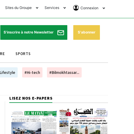
Sites du Groupe
Services
Connexion
lub Avantages
Horaires de prières
Se Connecter
e Matin Sports
Pharmacies de garde
Abonnement
S'abonner
S'inscrire à notre Newsletter
ssahraa
Météo
Archives ePaper
URE
SPORTS
e Matin Store
Programme TV
e Matin Annonces
Cinéma
Lifestyle
#Hi-tech
#Bilmokhtassar...
es Imprimeries du
Horaires de train
atin
Bourse
LISEZ NOS E-PAPERS
orocco Today Forum
ookclub