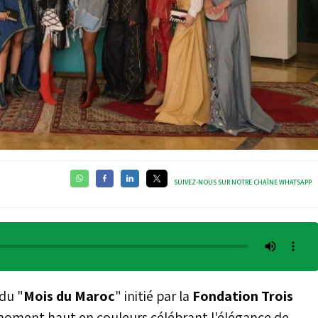
SUIVEZ-NOUS SUR NOTRE CHAÎNE WHATSAPP
 du "
Mois du Maroc
" initié par la
Fondation Trois
moment haut en couleurs célébrant l'élégance de