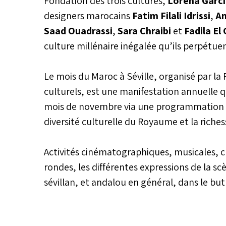
Fondation des trois cultures,
Lorena Garcí
designers marocains
Fatim Filali Idrissi
,
Am
Saad Ouadrassi
,
Sara Chraibi
et
Fadila El
culture millénaire inégalée qu’ils perpétuen
Le mois du Maroc à Séville, organisé par la
culturels, est une manifestation annuelle q
mois de novembre via une programmation ric
diversité culturelle du Royaume et la riche
Activités cinématographiques, musicales, cu
rondes, les différentes expressions de la s
sévillan, et andalou en général, dans le bu