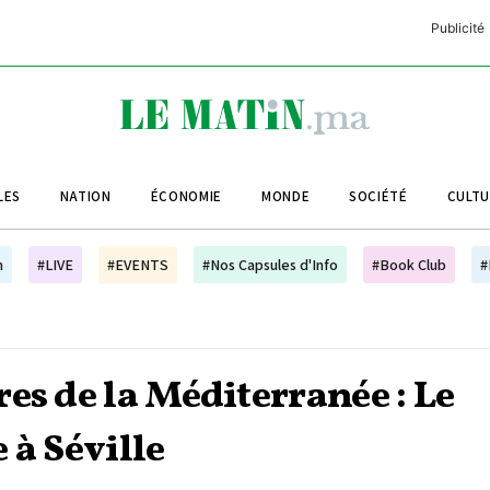
Publicité
C
L
A
LES
NATION
ÉCONOMIE
MONDE
SOCIÉTÉ
CULT
L
L
h
#LIVE
#EVENTS
#Nos Capsules d'Info
#Book Club
#
L
M
M
es de la Méditerranée : Le
B
 à Séville