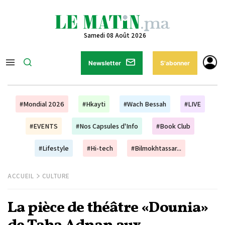
Samedi 08 Août 2026
Newsletter
S'abonner
#Mondial 2026
#Hkayti
#Wach Bessah
#LIVE
#EVENTS
#Nos Capsules d'Info
#Book Club
#Lifestyle
#Hi-tech
#Bilmokhtassar...
ACCUEIL
CULTURE
La pièce de théâtre «Dounia»