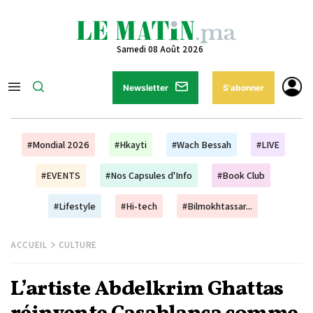
Samedi 08 Août 2026
Newsletter
S'abonner
#Mondial 2026
#Hkayti
#Wach Bessah
#LIVE
#EVENTS
#Nos Capsules d'Info
#Book Club
#Lifestyle
#Hi-tech
#Bilmokhtassar...
ACCUEIL
CULTURE
L’artiste Abdelkrim Ghattas