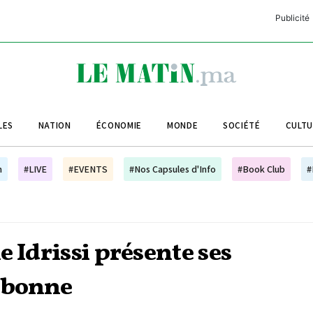
Publicité
C
L
A
LES
NATION
ÉCONOMIE
MONDE
SOCIÉTÉ
CULT
L
L
h
#LIVE
#EVENTS
#Nos Capsules d'Info
#Book Club
#
L
M
M
e Idrissi présente ses
B
sbonne