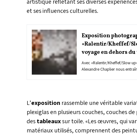
artistique reflétant ses diverses expérienc
et ses influences culturelles.
Exposition photograp
«Ralentir/Kheffef/Sl
voyage en dehors du
Avec «Ralentir/Kheffef/Slow up
Alexandre Chaplier nous entraîn
oubliées du Maroc, là où le pay
rythme de la lenteur. De rencont
suspendus, leurs images capten
où chaque détour devient une i
autrement.
L’
exposition
rassemble une véritable variat
plexiglas en plusieurs couches, couches de
des
tableaux
sur toile. «Les œuvres, qui v
matériaux utilisés, comprennent des peintu