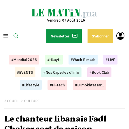
Vendredi 07 Août 2026
Newsletter
S'abonner
#Mondial 2026
#Hkayti
#Wach Bessah
#LIVE
#EVENTS
#Nos Capsules d'Info
#Book Club
#Lifestyle
#Hi-tech
#Bilmokhtassar...
ACCUEIL
CULTURE
Le chanteur libanais Fadl