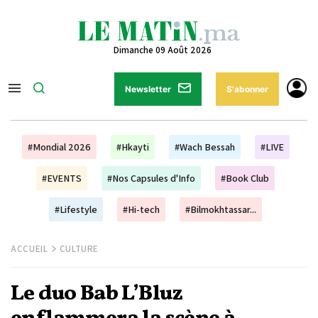
Dimanche 09 Août 2026
Newsletter
S'abonner
#Mondial 2026
#Hkayti
#Wach Bessah
#LIVE
#EVENTS
#Nos Capsules d'Info
#Book Club
#Lifestyle
#Hi-tech
#Bilmokhtassar...
ACCUEIL
CULTURE
Le duo Bab L’Bluz