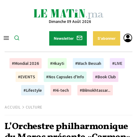
Dimanche 09 Août 2026
Newsletter
S'abonner
#Mondial 2026
#Hkayti
#Wach Bessah
#LIVE
#EVENTS
#Nos Capsules d'Info
#Book Club
#Lifestyle
#Hi-tech
#Bilmokhtassar...
ACCUEIL
CULTURE
L’Orchestre philharmonique