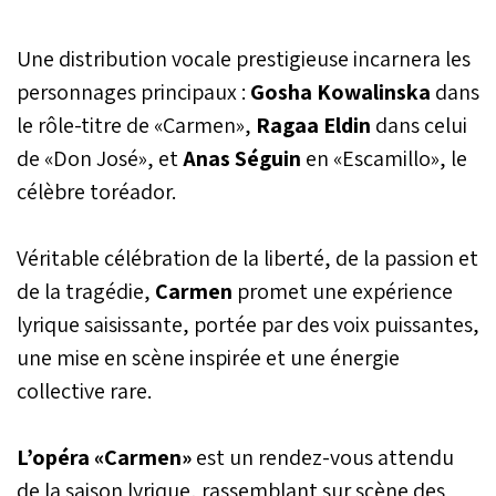
«Chœur à Cœurs», un
hommage aux King’s
Une distribution vocale prestigieuse incarnera les
Singers, célèbre ensemble
vocal britannique issu de
personnages principaux :
Gosha Kowalinska
dans
l’Université de Cambridge.
le rôle-titre de «Carmen»,
Ragaa Eldin
dans celui
de «Don José», et
Anas Séguin
en «Escamillo», le
célèbre toréador.
Véritable célébration de la liberté, de la passion et
de la tragédie,
Carmen
promet une expérience
lyrique saisissante, portée par des voix puissantes,
une mise en scène inspirée et une énergie
collective rare.
L’opéra «Carmen»
est un rendez-vous attendu
de la saison lyrique, rassemblant sur scène des