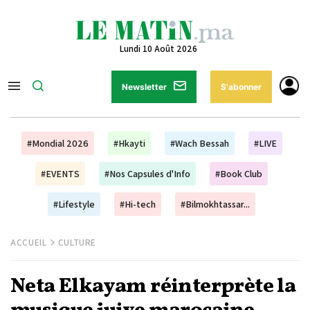
Lundi 10 Août 2026
Newsletter
S'abonner
#Mondial 2026
#Hkayti
#Wach Bessah
#LIVE
#EVENTS
#Nos Capsules d'Info
#Book Club
#Lifestyle
#Hi-tech
#Bilmokhtassar...
ACCUEIL
CULTURE
Neta Elkayam réinterprète la