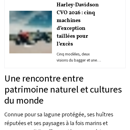
Harley-Davidson
CVO 2026 : cinq
machines
d’exception
taillées pour
l’excès
Cinq modèles, deux
visions du bagger et une
même obsession du
détail. Avec sa gamme
Une rencontre entre
CVO 2026, Harley-
Davidson pousse le luxe,
patrimoine naturel et cultures
la performance et la
du monde
technologie à un niveau
rarement atteint en
production limitée.
Connue pour sa lagune protégée, ses huîtres
réputées et ses paysages à la fois marins et