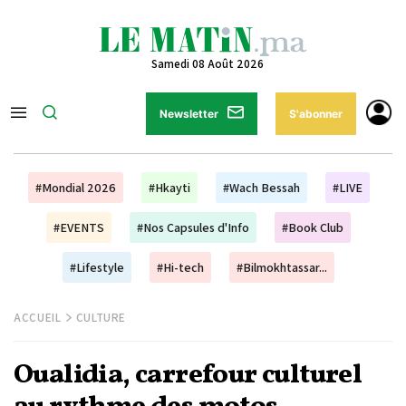
Samedi 08 Août 2026
Newsletter
S'abonner
#Mondial 2026
#Hkayti
#Wach Bessah
#LIVE
#EVENTS
#Nos Capsules d'Info
#Book Club
#Lifestyle
#Hi-tech
#Bilmokhtassar...
ACCUEIL
CULTURE
Oualidia, carrefour culturel