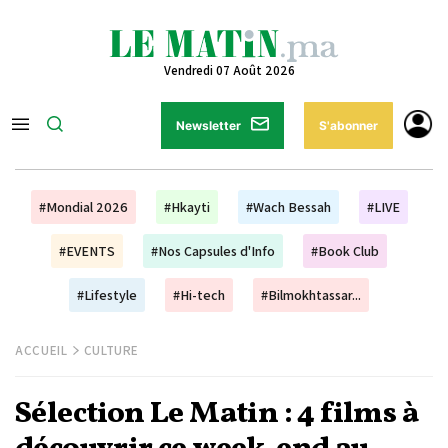
Vendredi 07 Août 2026
Newsletter
S'abonner
#Mondial 2026
#Hkayti
#Wach Bessah
#LIVE
#EVENTS
#Nos Capsules d'Info
#Book Club
#Lifestyle
#Hi-tech
#Bilmokhtassar...
ACCUEIL
CULTURE
Sélection Le Matin : 4 films à