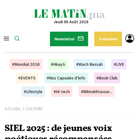
Jeudi 06 Août 2026
Newsletter
S'abonner
#Mondial 2026
#Hkayti
#Wach Bessah
#LIVE
#EVENTS
#Nos Capsules d'Info
#Book Club
#Lifestyle
#Hi-tech
#Bilmokhtassar...
ACCUEIL
CULTURE
SIEL 2025 : de jeunes voix