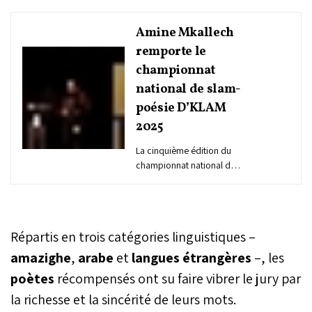
Amine Mkallech
remporte le
championnat
national de slam-
poésie D’KLAM
2025
La cinquième édition du
championnat national de
slam-poésie du Maroc,
organisée par
l'Association SLAM’AROC
dans le cadre du festival
Répartis en trois catégories linguistiques –
D’KLAM 2025, a couronné
Amine Mkallech. Il
amazighe
,
arabe
et
langues étrangères
–, les
devance Fatine Fatmi et
poètes
récompensés ont su faire vibrer le jury par
Adil Bennis,
la richesse et la sincérité de leurs mots.
respectivement deuxième
et troisième de la