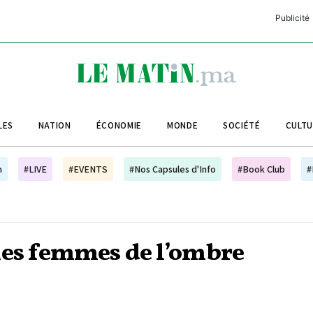
Publicité
C
L
A
LES
NATION
ÉCONOMIE
MONDE
SOCIÉTÉ
CULT
L
L
h
#LIVE
#EVENTS
#Nos Capsules d'Info
#Book Club
#
L
M
M
les femmes de l’ombre
B