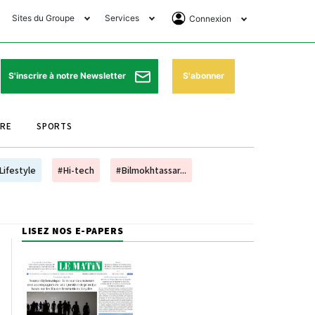
Sites du Groupe
Services
Connexion
lub Avantages
Horaires de prières
Se Connecter
e Matin Sports
Pharmacies de garde
Abonnement
S'abonner
S'inscrire à notre Newsletter
ssahraa
Météo
Archives ePaper
URE
SPORTS
e Matin Store
Programme TV
e Matin Annonces
Cinéma
Lifestyle
#Hi-tech
#Bilmokhtassar...
es Imprimeries du
Horaires de train
atin
Bourse
LISEZ NOS E-PAPERS
orocco Today Forum
ookclub