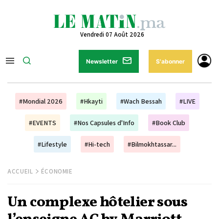
Vendredi 07 Août 2026
Newsletter
S'abonner
#Mondial 2026
#Hkayti
#Wach Bessah
#LIVE
#EVENTS
#Nos Capsules d'Info
#Book Club
#Lifestyle
#Hi-tech
#Bilmokhtassar...
ACCUEIL
ÉCONOMIE
Un complexe hôtelier sous