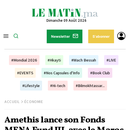
Dimanche 09 Août 2026
Newsletter
S'abonner
#Mondial 2026
#Hkayti
#Wach Bessah
#LIVE
#EVENTS
#Nos Capsules d'Info
#Book Club
#Lifestyle
#Hi-tech
#Bilmokhtassar...
ACCUEIL
ÉCONOMIE
Amethis lance son Fonds