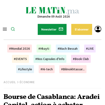
Dimanche 09 Août 2026
Newsletter
S'abonner
#Mondial 2026
#Hkayti
#Wach Bessah
#LIVE
#EVENTS
#Nos Capsules d'Info
#Book Club
#Lifestyle
#Hi-tech
#Bilmokhtassar...
ACCUEIL
ÉCONOMIE
Bourse de Casablanca: Aradei