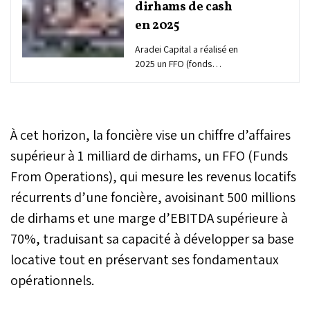
dirhams de cash
en 2025
Aradei Capital a réalisé en
2025 un FFO (fonds
provenant des
opérations), indicateur
mesurant la performance
des foncières à partir du
À cet horizon, la foncière vise un chiffre d’affaires
cash-flow généré par les
loyers et l’exploitation des
supérieur à 1 milliard de dirhams, un FFO (Funds
actifs immobiliers, de 322
From Operations), qui mesure les revenus locatifs
millions de dirhams (MDH).
récurrents d’une foncière, avoisinant 500 millions
Ce niveau représente une
hausse de 5%, soit 17
de dirhams et une marge d’EBITDA supérieure à
millions de dirhams de
70%, traduisant sa capacité à développer sa base
plus par rapport à 2024.
Le résultat net global
locative tout en préservant ses fondamentaux
s’élève à 534 MDH en
opérationnels.
2025, soit une hausse
marquée par rapport à