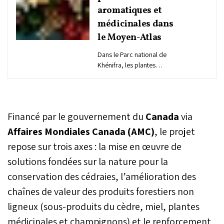
aromatiques et
médicinales dans
le Moyen-Atlas
Dans le Parc national de
Khénifra, les plantes
aromatiques et
médicinales constituent
une richesse économique
encore largement sous-
Financé par le gouvernement du
Canada
via
exploitée. Face aux
pratiques de collecte
Affaires Mondiales Canada (AMC)
, le projet
souvent empiriques, le
repose sur trois axes : la mise en œuvre de
projet «Ferma»
solutions fondées sur la nature pour la
ambitionne de
professionnaliser la filière
conservation des cédraies, l’amélioration des
en formant des
chaînes de valeur des produits forestiers non
coopératives féminines
aux normes de production
ligneux (sous-produits du cèdre, miel, plantes
durable et en capitalisant
médicinales et champignons) et le renforcement
les savoirs à travers un