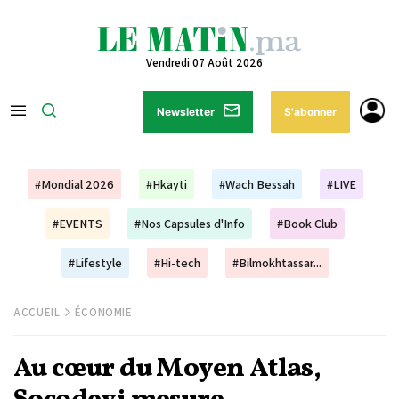
Vendredi 07 Août 2026
Newsletter
S'abonner
#Mondial 2026
#Hkayti
#Wach Bessah
#LIVE
#EVENTS
#Nos Capsules d'Info
#Book Club
#Lifestyle
#Hi-tech
#Bilmokhtassar...
ACCUEIL
ÉCONOMIE
Au cœur du Moyen Atlas,