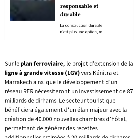
responsable et
durable
La construction durable
n’est plus une option, mais
une nécessité. C’est dans
cette dynamique que
LafargeHolcim Maroc, en
collaboration avec la
Sur le
plan ferroviaire
, le projet d’extension de la
Fédération marocaine du
conseil et de l’ingénierie et
ligne à grande vitesse (LGV)
vers Kénitra et
la Fédération nationale du
Marrakech ainsi que le développement d’un
bâtiment et des travaux
réseau RER nécessiteront un investissement de 87
publics, a organisé la
conférence «Acte de bâtir
milliards de dirhams. Le secteur touristique
durable». Cet événement a
bénéficiera également d’un élan majeur avec la
rassemblé les acteurs
majeurs du secteur pour
création de 40.000 nouvelles chambres d’hôtel,
explorer des solutions
permettant de générer des recettes
concrètes et innovantes
en vue de bâtir un avenir
additionnelles estimées à 20 milliards de dirhams.