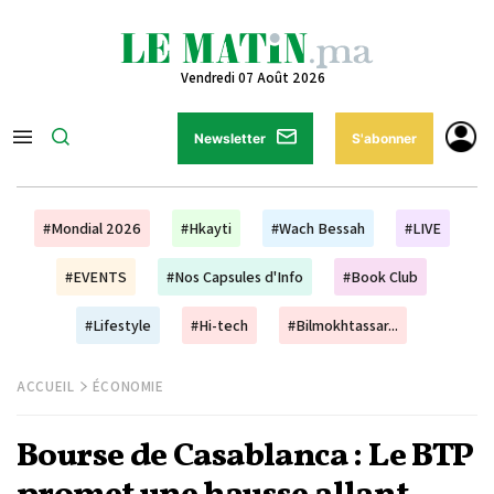
Vendredi 07 Août 2026
Newsletter
S'abonner
#Mondial 2026
#Hkayti
#Wach Bessah
#LIVE
#EVENTS
#Nos Capsules d'Info
#Book Club
#Lifestyle
#Hi-tech
#Bilmokhtassar...
ACCUEIL
ÉCONOMIE
Bourse de Casablanca : Le BTP