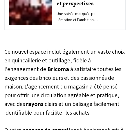
et perspectives
Une soirée marquée par
l’émotion et l’ambition
s'est tenue ce jeudi en
l'honneur du 20ᵉ
anniversaire de Bricoma,
acteur majeur du
bricolage au Maroc. Dans
Ce nouvel espace inclut également un vaste choix
une ambiance à la fois
en quincaillerie et outillage, fidèle à
solennelle et empreinte de
l’engagement de
Bricoma
à satisfaire toutes les
fierté, Mohamed Filali
Chahad, Président-
exigences des bricoleurs et des passionnés de
Directeur Général de
maison. L'agencement du magasin a été pensé
Bricoma Holding, a pris la
parole devant un public
pour offrir une circulation agréable et pratique,
composé d'invités, de
avec des
rayons
clairs et un balisage facilement
partenaires et de
collaborateurs, saluant
identifiable pour faciliter les achats.
deux décennies de succès
et de réalisations.
Quatre
espaces de conseil
sont également mis à