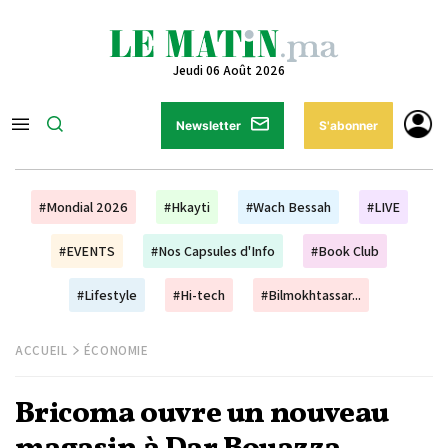
Jeudi 06 Août 2026
Newsletter
S'abonner
#Mondial 2026
#Hkayti
#Wach Bessah
#LIVE
#EVENTS
#Nos Capsules d'Info
#Book Club
#Lifestyle
#Hi-tech
#Bilmokhtassar...
ACCUEIL
ÉCONOMIE
Bricoma ouvre un nouveau