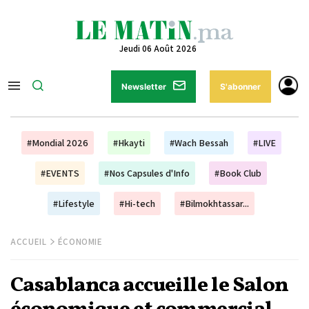
Jeudi 06 Août 2026
Newsletter
S'abonner
#Mondial 2026
#Hkayti
#Wach Bessah
#LIVE
#EVENTS
#Nos Capsules d'Info
#Book Club
#Lifestyle
#Hi-tech
#Bilmokhtassar...
ACCUEIL
ÉCONOMIE
Casablanca accueille le Salon