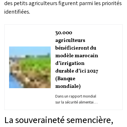
des petits agriculteurs figurent parmi les priorités
identifiées.
30.000
agriculteurs
bénéficieront du
modèle marocain
d’irrigation
durable d’ici 2027
(Banque
mondiale)
Dans un rapport mondial
sur la sécurité alimentaire
et hydrique, la Banque
mondiale cite le Maroc
La souveraineté semencière,
comme exemple concret
d’innovation financière,