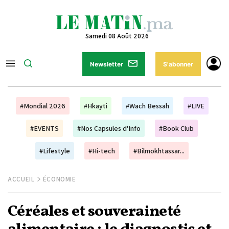
Samedi 08 Août 2026
Newsletter
S'abonner
#Mondial 2026
#Hkayti
#Wach Bessah
#LIVE
#EVENTS
#Nos Capsules d'Info
#Book Club
#Lifestyle
#Hi-tech
#Bilmokhtassar...
ACCUEIL
ÉCONOMIE
Céréales et souveraineté