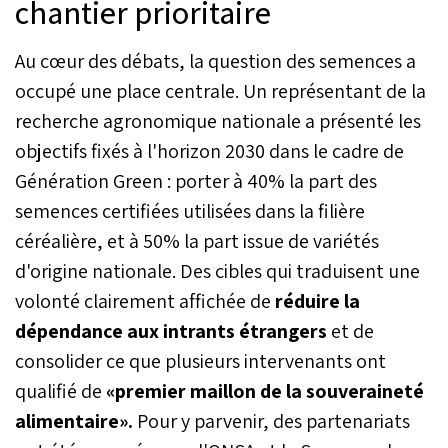
chantier prioritaire
capable d’accélérer la
transition vers une
Au cœur des débats, la question des semences a
agriculture durable tout en
élargissant l’accès au
occupé une place centrale. Un représentant de la
financement pour près de
recherche agronomique nationale a présenté les
30.000 agriculteurs d’ici
2027.
objectifs fixés à l'horizon 2030 dans le cadre de
Génération Green : porter à 40% la part des
semences certifiées utilisées dans la filière
céréalière, et à 50% la part issue de variétés
d'origine nationale. Des cibles qui traduisent une
volonté clairement affichée de
réduire la
dépendance aux intrants étrangers
et de
consolider ce que plusieurs intervenants ont
qualifié de
«premier maillon de la souveraineté
alimentaire».
Pour y parvenir, des partenariats