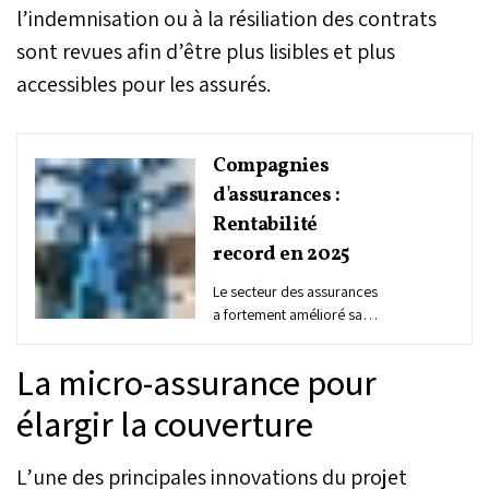
l’indemnisation ou à la résiliation des contrats
sont revues afin d’être plus lisibles et plus
accessibles pour les assurés.
Compagnies
d'assurances :
Rentabilité
record en 2025
Le secteur des assurances
a fortement amélioré sa
rentabilité en 2025. Le
résultat net a grimpé de
La micro-assurance pour
19,1% pour atteindre 5,7
milliards de DH, porté par
élargir la couverture
la hausse des revenus de
placements et la bonne
L’une des principales innovations du projet
dynamique de l’activité. Le