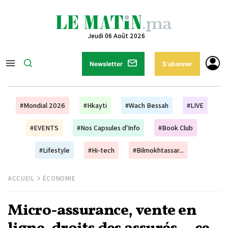
Jeudi 06 Août 2026
Newsletter
S'abonner
#Mondial 2026
#Hkayti
#Wach Bessah
#LIVE
#EVENTS
#Nos Capsules d'Info
#Book Club
#Lifestyle
#Hi-tech
#Bilmokhtassar...
ACCUEIL
ÉCONOMIE
Micro-assurance, vente en