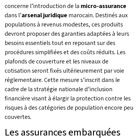
rendement des fonds
concerne l’introduction de la
micro-assurance
propres s’est ainsi établi à
dans l’
arsenal juridique
marocain. Destinés aux
11,2%, contre 9,9% un an
auparavant.
populations à revenus modestes, ces produits
devront proposer des garanties adaptées à leurs
besoins essentiels tout en reposant sur des
procédures simplifiées et des coûts réduits. Les
plafonds de couverture et les niveaux de
cotisation seront fixés ultérieurement par voie
réglementaire. Cette mesure s’inscrit dans le
cadre de la stratégie nationale d’inclusion
financière visant à élargir la protection contre les
risques à des catégories de population encore peu
couvertes.
Les assurances embarquées