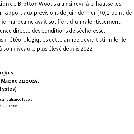
ution de Bretton Woods a ainsi revu à la hausse les
 rapport aux prévisions de juin dernier (+0,2 point de
ie marocaine avait souffert d’un ralentissement
nce directe des conditions de sécheresse.
s météorologiques cette année devrait stimuler le
à son niveau le plus élevé depuis 2022.
iques
 Maroc en 2025,
lystes)
a résilience face à
t la crise
ouz, il reste
els que la sécheresse
aintes, le pays
onomique stable,