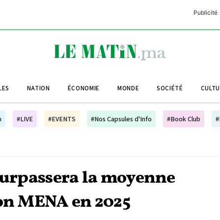
Publicité
C
L
A
LES
NATION
ÉCONOMIE
MONDE
SOCIÉTÉ
CULT
L
L
h
#LIVE
#EVENTS
#Nos Capsules d'Info
#Book Club
#
L
M
M
 surpassera la moyenne
B
ion MENA en 2025