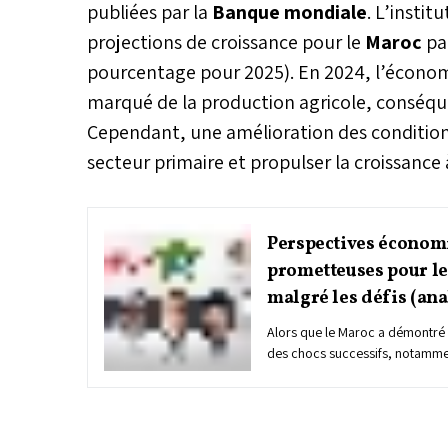
publiées par la
Banque mondiale
. L’instit
projections de croissance pour le
Maroc
par
pourcentage pour 2025). En 2024, l’économ
marqué de la production agricole, conséque
Cependant, une amélioration des condition
secteur primaire et propulser la croissance 
Perspectives économ
prometteuses pour le
malgré les défis (ana
Alors que le Maroc a démontré s
des chocs successifs, notammen
pandémique et le séisme d'Al Ha
confronté à des défis majeurs t
et le chômage. Malgré ces contr
bénéficie d’un cadre macroéc