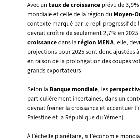
offrant des perspectives optimi
Avec un
taux de croissance
prévu de 3,9% 
2025, selon les spécialistes.
mondiale et celle de la région du
Moyen-Ori
contexte marqué par le repli progressif de 
devrait croître de seulement 2,7% en 2025 
croissance
dans la
région MENA
, elle, de
projections pour 2025 sont donc ajustées à 
en raison de la prolongation des coupes vol
grands exportateurs
Selon la
Banque mondiale
, les
perspecti
particulièrement incertaines, dans un cont
devrait freiner la croissance et accentuer l’i
Palestine et la République du Yémen).
À l’échelle planétaire, si l’économie mondia