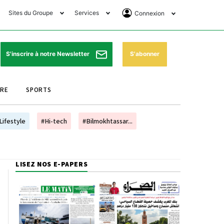
Sites du Groupe
Services
Connexion
lub Avantages
Horaires de prières
Se Connecter
e Matin Sports
Pharmacies de garde
Abonnement
S'abonner
S'inscrire à notre Newsletter
ssahraa
Météo
Archives ePaper
URE
SPORTS
e Matin Store
Programme TV
e Matin Annonces
Cinéma
Lifestyle
#Hi-tech
#Bilmokhtassar...
es Imprimeries du
Horaires de train
atin
Bourse
LISEZ NOS E-PAPERS
orocco Today Forum
ookclub