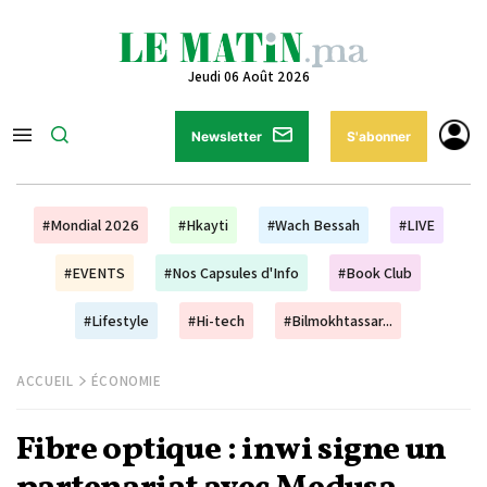
Jeudi 06 Août 2026
Newsletter
S'abonner
#Mondial 2026
#Hkayti
#Wach Bessah
#LIVE
#EVENTS
#Nos Capsules d'Info
#Book Club
#Lifestyle
#Hi-tech
#Bilmokhtassar...
ACCUEIL
ÉCONOMIE
Fibre optique : inwi signe un