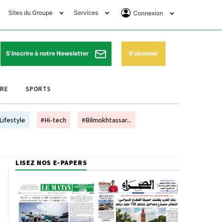
Sites du Groupe
Services
Connexion
lub Avantages
Horaires de prières
Se Connecter
e Matin Sports
Pharmacies de garde
Abonnement
S'abonner
S'inscrire à notre Newsletter
ssahraa
Météo
Archives ePaper
URE
SPORTS
e Matin Store
Programme TV
e Matin Annonces
Cinéma
Lifestyle
#Hi-tech
#Bilmokhtassar...
es Imprimeries du
Horaires de train
atin
Bourse
LISEZ NOS E-PAPERS
orocco Today Forum
ookclub