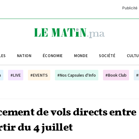
Publicité
C
L
A
LES
NATION
ÉCONOMIE
MONDE
SOCIÉTÉ
CULT
L
L
h
#LIVE
#EVENTS
#Nos Capsules d'Info
#Book Club
#
L
M
M
ement de vols directs entre
B
ir du 4 juillet