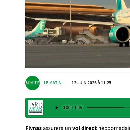
LE MATIN
|
12 JUIN 2026 À 11:25
Flynas
assurera un
vol direct
hebdomadair